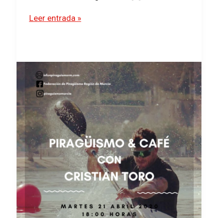
Paco
Leer entrada »
Cubelos