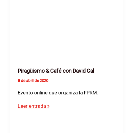
Piragüismo & Café con David Cal
8 de abril de 2020
Evento online que organiza la FPRM.
Piragüismo
Leer entrada »
&
Café
con