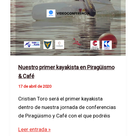
Nuestro primer kayakista en Piragüismo
& Café
17 de abril de 2020
Cristian Toro será el primer kayakista
dentro de nuestra jornada de conferencias
de Piragüismo y Café con el que podréis
Nuestro
Leer entrada »